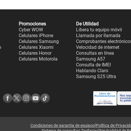
Promociones
De Utilidad
Cyber WOW
Libera tu equipo móvil
Celulares iPhone
Llamada por llamada
Celulares Samsung
Comprobantes electrónico
o
Celulares Xiaomi
Velocidad de internet
Celulares Honor
Consultas en línea
Celulares Motorola
Samsung A57
Consulta de IMEI
Hablando Claro
Samsung S25 Ultra
|
Condiciones de garantía de equipos
Política de Privaci
|
Sistema de consultas Tarifarias
Neutralidad de R