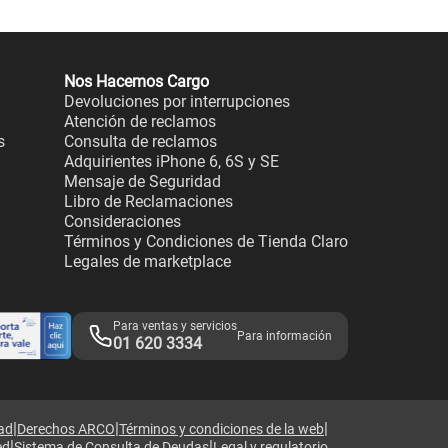
Nos Hacemos Cargo
Devoluciones por interrupciones
Atención de reclamos
s
Consulta de reclamos
Adquirientes iPhone 6, 6S y SE
Mensaje de Seguridad
Libro de Reclamaciones
Consideraciones
Términos y Condiciones de Tienda Claro
Legales de marketplace
Para ventas y servicios
Para información
01 620 3334
|
|
|
dad
Derechos ARCO
Términos y condiciones de la web
|
|
ed
Sistema de Consulta de Deudas
Legal y regulatorio