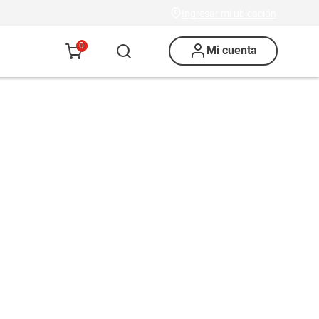
Ingresar mi ubicación
0
Mi cuenta