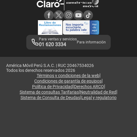
Consulta de reclamos
Consulta de IMEI
Adquirientes iPhone 6, 6S y SE
Hablando Claro
Mensaje de Seguridad
Samsung S25 Ultra
Consideraciones
Términos y Condiciones de Tienda Claro
Libro de Reclamaciones
Legales de marketplace
Para ventas y servicios
Para información
01 620 3334
América Móvil Perú S.A.C. | RUC 20467534026
Todos los derechos reservados 2026
|
Términos y condiciones de la web
|
Condiciones de garantía de equipos
|
|
Política de Privacidad
Derechos ARCO
|
|
Sistema de consultas Tarifarias
Neutralidad de Red
|
Sistema de Consulta de Deudas
Legal y regulatorio