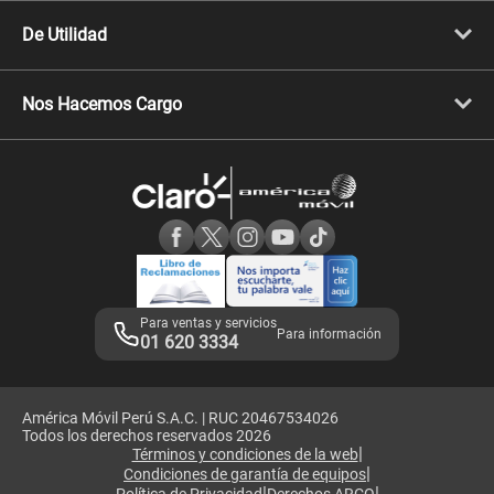
Cyber WOW
Celulares iPhone
De Utilidad
Celulares Samsung
Celulares Xiaomi
Libera tu equipo móvil
Celulares Honor
Llamada por llamada
Celulares Motorola
Nos Hacemos Cargo
Comprobantes electrónicos
Velocidad de internet
Devoluciones por interrupciones
Consultas en línea
Atención de reclamos
Samsung A57
Consulta de reclamos
Consulta de IMEI
Adquirientes iPhone 6, 6S y SE
Hablando Claro
Mensaje de Seguridad
Samsung S25 Ultra
Consideraciones
Términos y Condiciones de Tienda Claro
Libro de Reclamaciones
Legales de marketplace
Para ventas y servicios
Para información
01 620 3334
América Móvil Perú S.A.C. | RUC 20467534026
Todos los derechos reservados 2026
|
Términos y condiciones de la web
|
Condiciones de garantía de equipos
|
|