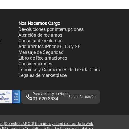
Nos Hacemos Cargo
Devoluciones por interrupciones
Atención de reclamos
s
Consulta de reclamos
Adquirientes iPhone 6, 6S y SE
Mensaje de Seguridad
Libro de Reclamaciones
Consideraciones
Términos y Condiciones de Tienda Claro
Legales de marketplace
Para ventas y servicios
Para información
01 620 3334
|
|
|
dad
Derechos ARCO
Términos y condiciones de la web
|
|
ed
Sistema de Consulta de Deudas
Legal y regulatorio