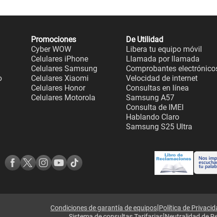
Promociones
De Utilidad
Cyber WOW
Libera tu equipo móvil
Celulares iPhone
Llamada por llamada
Celulares Samsung
Comprobantes electrónico
o
Celulares Xiaomi
Velocidad de internet
Celulares Honor
Consultas en línea
Celulares Motorola
Samsung A57
Consulta de IMEI
Hablando Claro
Samsung S25 Ultra
|
Condiciones de garantía de equipos
Política de Privaci
|
Sistema de consultas Tarifarias
Neutralidad de R