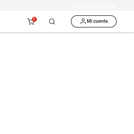
Ingresar mi ubicación
0
Mi cuenta