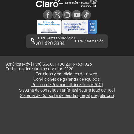
Consulta de reclamos
Consulta de IMEI
Adquirientes iPhone 6, 6S y SE
Hablando Claro
Mensaje de Seguridad
Samsung S25 Ultra
Consideraciones
Términos y Condiciones de Tienda Claro
Libro de Reclamaciones
Legales de marketplace
Para ventas y servicios
Para información
01 620 3334
América Móvil Perú S.A.C. | RUC 20467534026
Todos los derechos reservados 2026
|
Términos y condiciones de la web
|
Condiciones de garantía de equipos
|
|
Política de Privacidad
Derechos ARCO
|
|
Sistema de consultas Tarifarias
Neutralidad de Red
|
Sistema de Consulta de Deudas
Legal y regulatorio