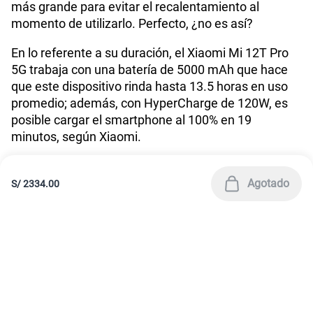
01 620 3334
América Móvil Perú S.A.C. | RUC 20467534026
Todos los derechos reservados 2026
|
Términos y condiciones de la web
|
Condiciones de garantía de equipos
|
|
Política de Privacidad
Derechos ARCO
|
|
Sistema de consultas Tarifarias
Neutralidad de Red
|
Sistema de Consulta de Deudas
Legal y regulatorio