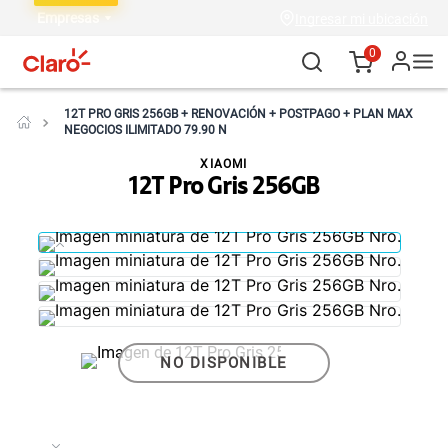
Empresas
Ingresar mi ubicación
0