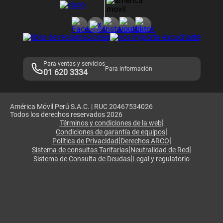
Consulta de reclamos
Consulta de IMEI
Adquirientes iPhone 6, 6S y SE
Hablando Claro
Mensaje de Seguridad
Samsung S25 Ultra
Consideraciones
Términos y Condiciones de Tienda Claro
Libro de Reclamaciones
Legales de marketplace
Para ventas y servicios
Para información
01 620 3334
América Móvil Perú S.A.C. | RUC 20467534026
Todos los derechos reservados 2026
|
Términos y condiciones de la web
|
Condiciones de garantía de equipos
|
|
Política de Privacidad
Derechos ARCO
|
|
Sistema de consultas Tarifarias
Neutralidad de Red
|
Sistema de Consulta de Deudas
Legal y regulatorio