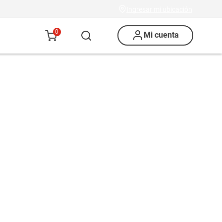
Ingresar mi ubicación
0
Mi cuenta