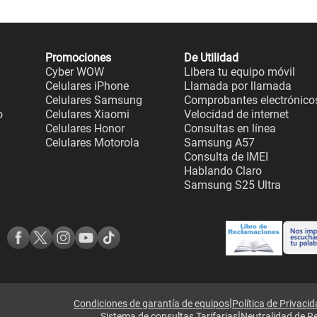
Promociones
De Utilidad
Cyber WOW
Libera tu equipo móvil
Celulares iPhone
Llamada por llamada
Celulares Samsung
Comprobantes electrónico
o
Celulares Xiaomi
Velocidad de internet
Celulares Honor
Consultas en línea
Celulares Motorola
Samsung A57
Consulta de IMEI
Hablando Claro
Samsung S25 Ultra
|
Condiciones de garantía de equipos
Política de Privaci
|
Sistema de consultas Tarifarias
Neutralidad de R