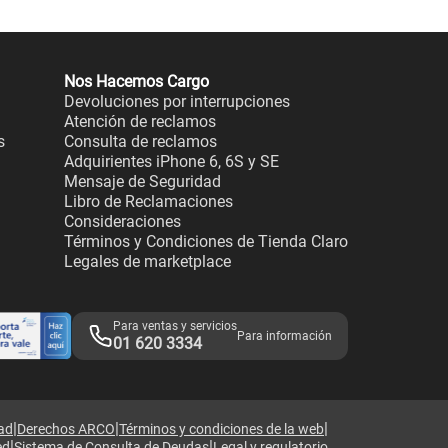
Nos Hacemos Cargo
Devoluciones por interrupciones
Atención de reclamos
s
Consulta de reclamos
Adquirientes iPhone 6, 6S y SE
Mensaje de Seguridad
Libro de Reclamaciones
Consideraciones
Términos y Condiciones de Tienda Claro
Legales de marketplace
Para ventas y servicios
Para información
01 620 3334
|
|
|
dad
Derechos ARCO
Términos y condiciones de la web
|
|
ed
Sistema de Consulta de Deudas
Legal y regulatorio