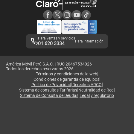
Consulta de reclamos
Consulta de IMEI
Adquirientes iPhone 6, 6S y SE
Hablando Claro
Mensaje de Seguridad
Samsung S25 Ultra
Consideraciones
Términos y Condiciones de Tienda Claro
Libro de Reclamaciones
Legales de marketplace
Para ventas y servicios
Para información
01 620 3334
América Móvil Perú S.A.C. | RUC 20467534026
Todos los derechos reservados 2026
|
Términos y condiciones de la web
|
Condiciones de garantía de equipos
|
|
Política de Privacidad
Derechos ARCO
|
|
Sistema de consultas Tarifarias
Neutralidad de Red
|
Sistema de Consulta de Deudas
Legal y regulatorio