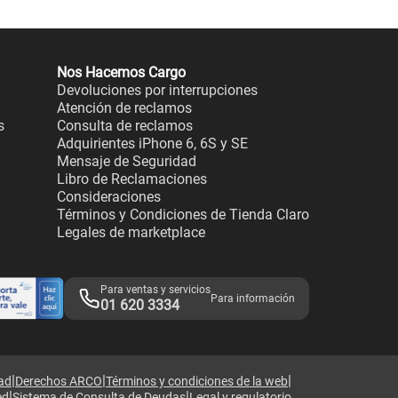
Nos Hacemos Cargo
Devoluciones por interrupciones
Atención de reclamos
s
Consulta de reclamos
Adquirientes iPhone 6, 6S y SE
Mensaje de Seguridad
Libro de Reclamaciones
Consideraciones
Términos y Condiciones de Tienda Claro
Legales de marketplace
Para ventas y servicios
Para información
01 620 3334
|
|
|
dad
Derechos ARCO
Términos y condiciones de la web
|
|
ed
Sistema de Consulta de Deudas
Legal y regulatorio