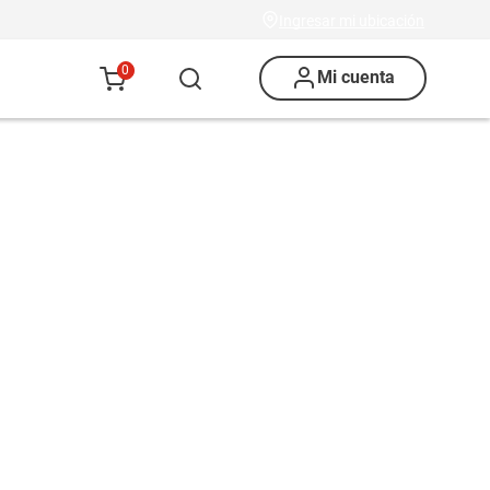
Ingresar mi ubicación
0
Mi cuenta