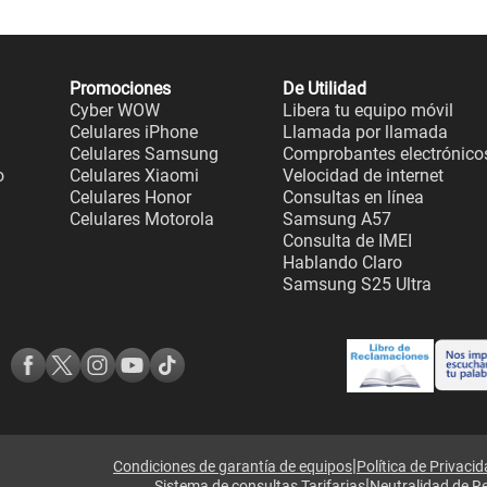
Promociones
De Utilidad
Cyber WOW
Libera tu equipo móvil
Celulares iPhone
Llamada por llamada
Celulares Samsung
Comprobantes electrónico
o
Celulares Xiaomi
Velocidad de internet
Celulares Honor
Consultas en línea
Celulares Motorola
Samsung A57
Consulta de IMEI
Hablando Claro
Samsung S25 Ultra
|
Condiciones de garantía de equipos
Política de Privaci
|
Sistema de consultas Tarifarias
Neutralidad de R