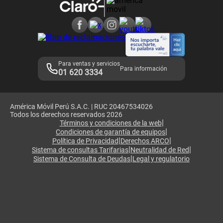
Consulta de reclamos
Consulta de IMEI
Adquirientes iPhone 6, 6S y SE
Hablando Claro
Mensaje de Seguridad
Samsung S25 Ultra
Consideraciones
Términos y Condiciones de Tienda Claro
Libro de Reclamaciones
Legales de marketplace
Para ventas y servicios
Para información
01 620 3334
América Móvil Perú S.A.C. | RUC 20467534026
Todos los derechos reservados 2026
|
Términos y condiciones de la web
|
Condiciones de garantía de equipos
|
|
Política de Privacidad
Derechos ARCO
|
|
Sistema de consultas Tarifarias
Neutralidad de Red
|
Sistema de Consulta de Deudas
Legal y regulatorio