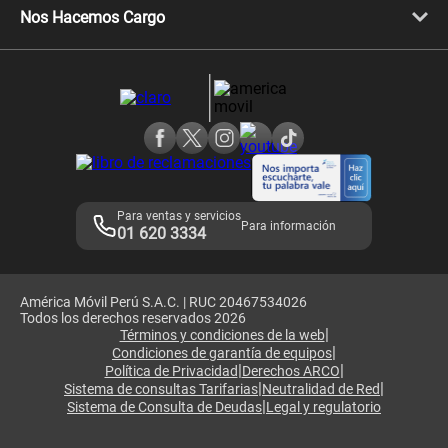
Llamada por llamada
Celulares Motorola
Nos Hacemos Cargo
Comprobantes electrónicos
Velocidad de internet
Devoluciones por interrupciones
Consultas en línea
Atención de reclamos
Samsung A57
Consulta de reclamos
Consulta de IMEI
Adquirientes iPhone 6, 6S y SE
Hablando Claro
Mensaje de Seguridad
Samsung S25 Ultra
Consideraciones
Términos y Condiciones de Tienda Claro
Libro de Reclamaciones
Legales de marketplace
Para ventas y servicios
Para información
01 620 3334
América Móvil Perú S.A.C. | RUC 20467534026
Todos los derechos reservados 2026
|
Términos y condiciones de la web
|
Condiciones de garantía de equipos
|
|
Política de Privacidad
Derechos ARCO
|
|
Sistema de consultas Tarifarias
Neutralidad de Red
|
Sistema de Consulta de Deudas
Legal y regulatorio