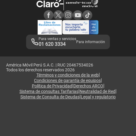
Consulta de reclamos
Consulta de IMEI
Adquirientes iPhone 6, 6S y SE
Hablando Claro
Mensaje de Seguridad
Samsung S25 Ultra
Consideraciones
Términos y Condiciones de Tienda Claro
Libro de Reclamaciones
Legales de marketplace
Para ventas y servicios
Para información
01 620 3334
América Móvil Perú S.A.C. | RUC 20467534026
Todos los derechos reservados 2026
|
Términos y condiciones de la web
|
Condiciones de garantía de equipos
|
|
Política de Privacidad
Derechos ARCO
|
|
Sistema de consultas Tarifarias
Neutralidad de Red
|
Sistema de Consulta de Deudas
Legal y regulatorio