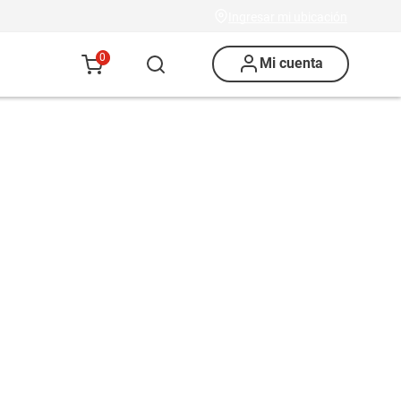
Ingresar mi ubicación
0
Mi cuenta