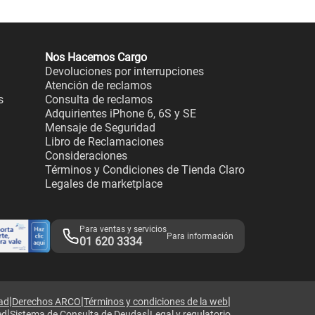
Nos Hacemos Cargo
Devoluciones por interrupciones
Atención de reclamos
s
Consulta de reclamos
Adquirientes iPhone 6, 6S y SE
Mensaje de Seguridad
Libro de Reclamaciones
Consideraciones
Términos y Condiciones de Tienda Claro
Legales de marketplace
Para ventas y servicios
Para información
01 620 3334
|
|
|
dad
Derechos ARCO
Términos y condiciones de la web
|
|
ed
Sistema de Consulta de Deudas
Legal y regulatorio