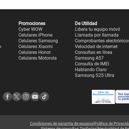
Promociones
De Utilidad
Cyber WOW
Libera tu equipo móvil
Celulares iPhone
Llamada por llamada
Celulares Samsung
Comprobantes electrónico
o
Celulares Xiaomi
Velocidad de internet
Celulares Honor
Consultas en línea
Celulares Motorola
Samsung A57
Consulta de IMEI
Hablando Claro
Samsung S25 Ultra
|
Condiciones de garantía de equipos
Política de Privaci
|
Sistema de consultas Tarifarias
Neutralidad de R