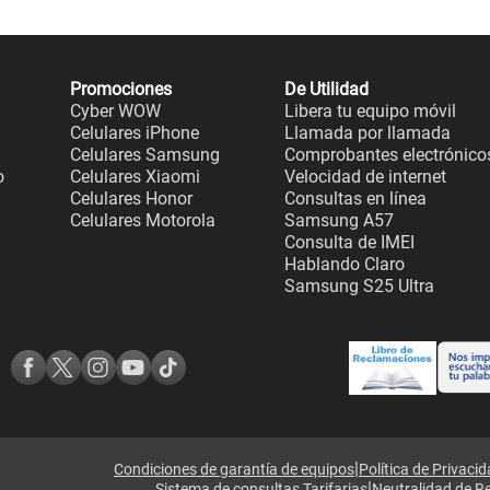
Promociones
De Utilidad
Cyber WOW
Libera tu equipo móvil
Celulares iPhone
Llamada por llamada
Celulares Samsung
Comprobantes electrónico
o
Celulares Xiaomi
Velocidad de internet
Celulares Honor
Consultas en línea
Celulares Motorola
Samsung A57
Consulta de IMEI
Hablando Claro
Samsung S25 Ultra
|
Condiciones de garantía de equipos
Política de Privaci
|
Sistema de consultas Tarifarias
Neutralidad de R