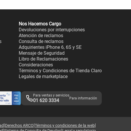
Nos Hacemos Cargo
Devoluciones por interrupciones
Atención de reclamos
s
Consulta de reclamos
Adquirientes iPhone 6, 6S y SE
Mensaje de Seguridad
Libro de Reclamaciones
Consideraciones
Términos y Condiciones de Tienda Claro
Legales de marketplace
Para ventas y servicios
Para información
01 620 3334
|
|
|
dad
Derechos ARCO
Términos y condiciones de la web
|
|
ed
Sistema de Consulta de Deudas
Legal y regulatorio