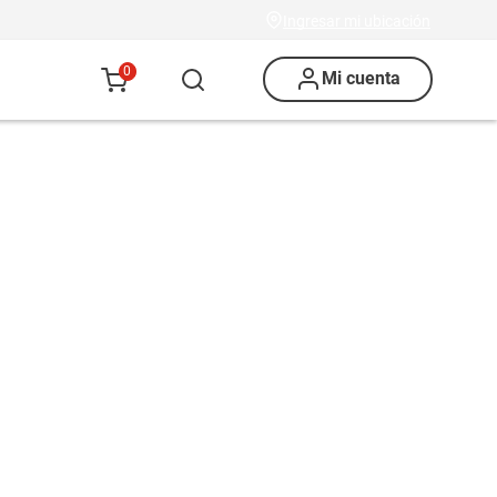
Ingresar mi ubicación
0
Mi cuenta