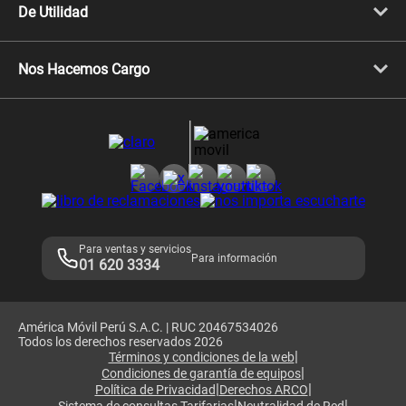
Celulares iPhone
De Utilidad
Celulares Samsung
Celulares Xiaomi
Libera tu equipo móvil
Celulares Honor
Llamada por llamada
Celulares Motorola
Nos Hacemos Cargo
Comprobantes electrónicos
Velocidad de internet
Devoluciones por interrupciones
Consultas en línea
Atención de reclamos
Samsung A57
Consulta de reclamos
Consulta de IMEI
Adquirientes iPhone 6, 6S y SE
Hablando Claro
Mensaje de Seguridad
Samsung S25 Ultra
Consideraciones
Términos y Condiciones de Tienda Claro
Libro de Reclamaciones
Legales de marketplace
Para ventas y servicios
Para información
01 620 3334
América Móvil Perú S.A.C. | RUC 20467534026
Todos los derechos reservados 2026
|
Términos y condiciones de la web
|
Condiciones de garantía de equipos
|
|
Política de Privacidad
Derechos ARCO
|
|