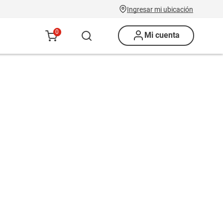
Ingresar mi ubicación
0
Mi cuenta