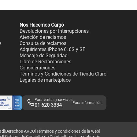
Nos Hacemos Cargo
Devoluciones por interrupciones
Atención de reclamos
s
Consulta de reclamos
Adquirientes iPhone 6, 6S y SE
Mensaje de Seguridad
Libro de Reclamaciones
Consideraciones
Términos y Condiciones de Tienda Claro
Legales de marketplace
Para ventas y servicios
Para información
01 620 3334
|
|
|
dad
Derechos ARCO
Términos y condiciones de la web
|
|
ed
Sistema de Consulta de Deudas
Legal y regulatorio