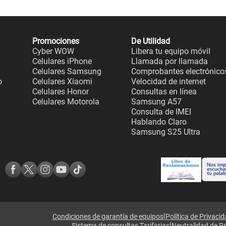
Promociones
De Utilidad
Cyber WOW
Libera tu equipo móvil
Celulares iPhone
Llamada por llamada
Celulares Samsung
Comprobantes electrónico
o
Celulares Xiaomi
Velocidad de internet
Celulares Honor
Consultas en línea
Celulares Motorola
Samsung A57
Consulta de IMEI
Hablando Claro
Samsung S25 Ultra
|
Condiciones de garantía de equipos
Política de Privaci
|
Sistema de consultas Tarifarias
Neutralidad de R