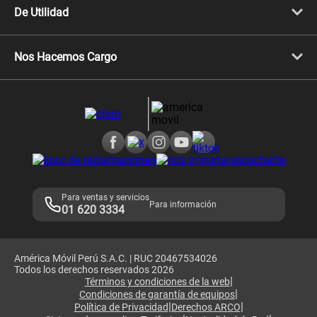
Celulares iPhone
De Utilidad
Celulares Samsung
Celulares Xiaomi
Libera tu equipo móvil
Celulares Honor
Llamada por llamada
Celulares Motorola
Nos Hacemos Cargo
Comprobantes electrónicos
Velocidad de internet
Devoluciones por interrupciones
Consultas en línea
Atención de reclamos
Samsung A57
Consulta de reclamos
Consulta de IMEI
Adquirientes iPhone 6, 6S y SE
Hablando Claro
Mensaje de Seguridad
Samsung S25 Ultra
Consideraciones
Términos y Condiciones de Tienda Claro
Libro de Reclamaciones
Legales de marketplace
Para ventas y servicios
Para información
01 620 3334
América Móvil Perú S.A.C. | RUC 20467534026
Todos los derechos reservados 2026
|
Términos y condiciones de la web
|
Condiciones de garantía de equipos
|
|
Política de Privacidad
Derechos ARCO