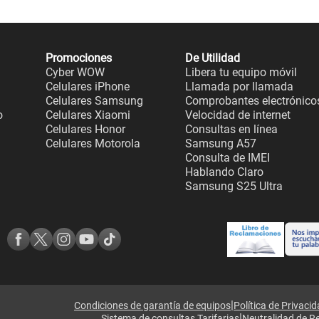
Promociones
De Utilidad
Cyber WOW
Libera tu equipo móvil
Celulares iPhone
Llamada por llamada
Celulares Samsung
Comprobantes electrónico
o
Celulares Xiaomi
Velocidad de internet
Celulares Honor
Consultas en línea
Celulares Motorola
Samsung A57
Consulta de IMEI
Hablando Claro
Samsung S25 Ultra
|
Condiciones de garantía de equipos
Política de Privaci
|
Sistema de consultas Tarifarias
Neutralidad de R