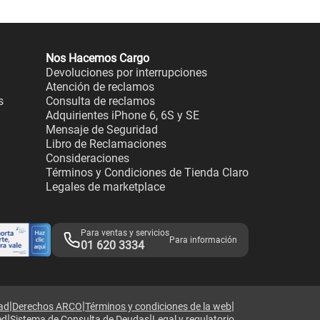
Nos Hacemos Cargo
Devoluciones por interrupciones
Atención de reclamos
s
Consulta de reclamos
Adquirientes iPhone 6, 6S y SE
Mensaje de Seguridad
Libro de Reclamaciones
Consideraciones
Términos y Condiciones de Tienda Claro
Legales de marketplace
Para ventas y servicios
Para información
01 620 3334
|
|
|
dad
Derechos ARCO
Términos y condiciones de la web
|
|
ed
Sistema de Consulta de Deudas
Legal y regulatorio