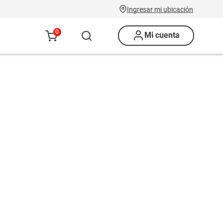
Ingresar mi ubicación
0
Mi cuenta