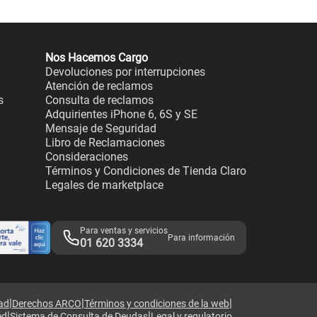
Nos Hacemos Cargo
Devoluciones por interrupciones
Atención de reclamos
s
Consulta de reclamos
Adquirientes iPhone 6, 6S y SE
Mensaje de Seguridad
Libro de Reclamaciones
Consideraciones
Términos y Condiciones de Tienda Claro
Legales de marketplace
Para ventas y servicios
Para información
01 620 3334
|
|
|
dad
Derechos ARCO
Términos y condiciones de la web
|
|
ed
Sistema de Consulta de Deudas
Legal y regulatorio