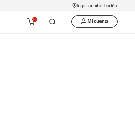
Ingresar mi ubicación
0
Mi cuenta