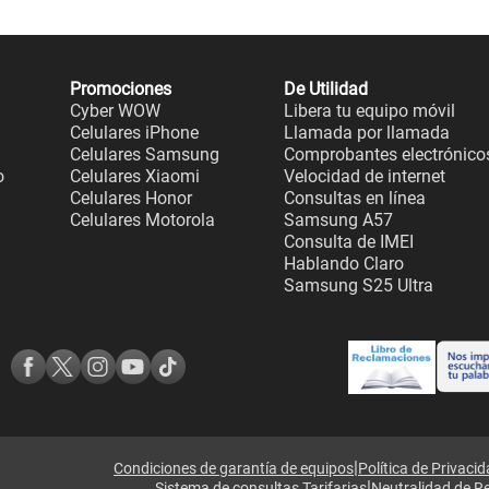
Promociones
De Utilidad
Cyber WOW
Libera tu equipo móvil
Celulares iPhone
Llamada por llamada
Celulares Samsung
Comprobantes electrónico
o
Celulares Xiaomi
Velocidad de internet
Celulares Honor
Consultas en línea
Celulares Motorola
Samsung A57
Consulta de IMEI
Hablando Claro
Samsung S25 Ultra
|
Condiciones de garantía de equipos
Política de Privaci
|
Sistema de consultas Tarifarias
Neutralidad de R