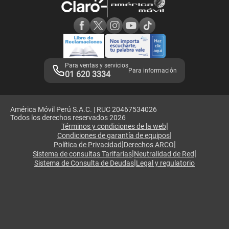
Consulta de reclamos
Consulta de IMEI
Adquirientes iPhone 6, 6S y SE
Hablando Claro
Mensaje de Seguridad
Samsung S25 Ultra
Consideraciones
Términos y Condiciones de Tienda Claro
Libro de Reclamaciones
Legales de marketplace
Para ventas y servicios
Para información
01 620 3334
América Móvil Perú S.A.C. | RUC 20467534026
Todos los derechos reservados 2026
|
Términos y condiciones de la web
|
Condiciones de garantía de equipos
|
|
Política de Privacidad
Derechos ARCO
|
|
Sistema de consultas Tarifarias
Neutralidad de Red
|
Sistema de Consulta de Deudas
Legal y regulatorio