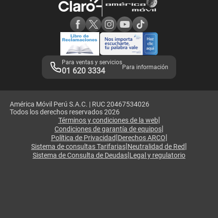
Consulta de reclamos
Consulta de IMEI
Adquirientes iPhone 6, 6S y SE
Hablando Claro
Mensaje de Seguridad
Samsung S25 Ultra
Consideraciones
Términos y Condiciones de Tienda Claro
Libro de Reclamaciones
Legales de marketplace
Para ventas y servicios
Para información
01 620 3334
América Móvil Perú S.A.C. | RUC 20467534026
Todos los derechos reservados 2026
|
Términos y condiciones de la web
|
Condiciones de garantía de equipos
|
|
Política de Privacidad
Derechos ARCO
|
|
Sistema de consultas Tarifarias
Neutralidad de Red
|
Sistema de Consulta de Deudas
Legal y regulatorio