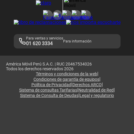
Consulta de reclamos
Consulta de IMEI
Adquirientes iPhone 6, 6S y SE
Hablando Claro
Mensaje de Seguridad
Samsung S25 Ultra
Consideraciones
Términos y Condiciones de Tienda Claro
Libro de Reclamaciones
Legales de marketplace
Para ventas y servicios
Para información
01 620 3334
América Móvil Perú S.A.C. | RUC 20467534026
Todos los derechos reservados 2026
|
Términos y condiciones de la web
|
Condiciones de garantía de equipos
|
|
Política de Privacidad
Derechos ARCO
|
|
Sistema de consultas Tarifarias
Neutralidad de Red
|
Sistema de Consulta de Deudas
Legal y regulatorio