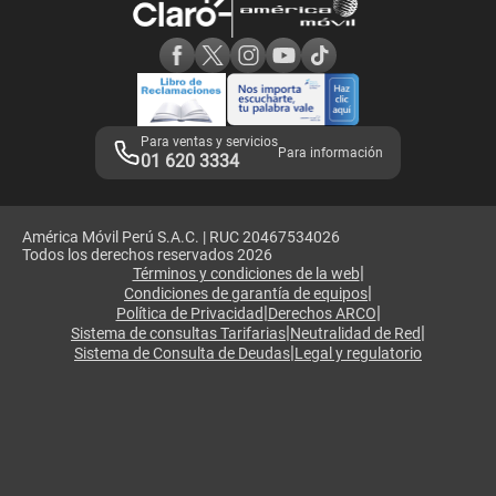
Consulta de reclamos
Consulta de IMEI
Adquirientes iPhone 6, 6S y SE
Hablando Claro
Mensaje de Seguridad
Samsung S25 Ultra
Consideraciones
Términos y Condiciones de Tienda Claro
Libro de Reclamaciones
Legales de marketplace
Para ventas y servicios
Para información
01 620 3334
América Móvil Perú S.A.C. | RUC 20467534026
Todos los derechos reservados 2026
|
Términos y condiciones de la web
|
Condiciones de garantía de equipos
|
|
Política de Privacidad
Derechos ARCO
|
|
Sistema de consultas Tarifarias
Neutralidad de Red
|
Sistema de Consulta de Deudas
Legal y regulatorio