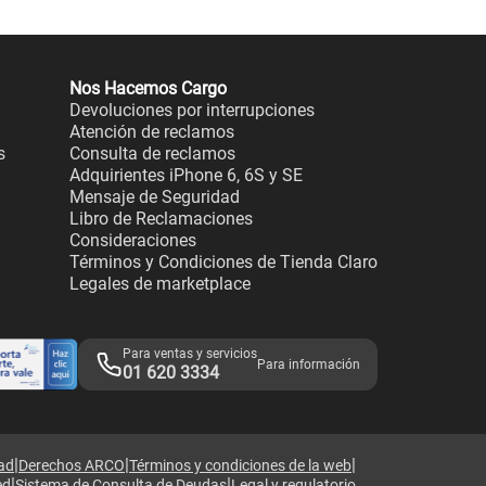
Nos Hacemos Cargo
Devoluciones por interrupciones
Atención de reclamos
s
Consulta de reclamos
Adquirientes iPhone 6, 6S y SE
Mensaje de Seguridad
Libro de Reclamaciones
Consideraciones
Términos y Condiciones de Tienda Claro
Legales de marketplace
Para ventas y servicios
Para información
01 620 3334
|
|
|
dad
Derechos ARCO
Términos y condiciones de la web
|
|
ed
Sistema de Consulta de Deudas
Legal y regulatorio