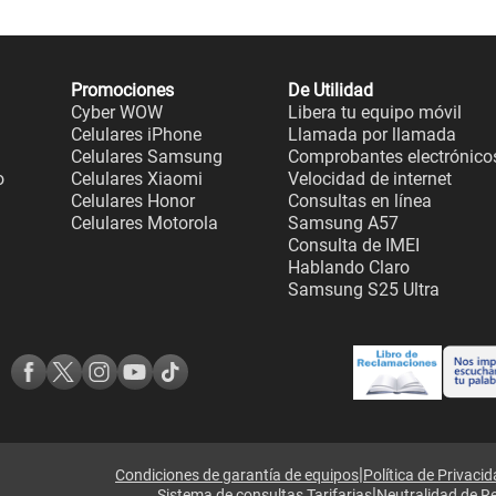
Promociones
De Utilidad
Cyber WOW
Libera tu equipo móvil
Celulares iPhone
Llamada por llamada
Celulares Samsung
Comprobantes electrónico
o
Celulares Xiaomi
Velocidad de internet
Celulares Honor
Consultas en línea
Celulares Motorola
Samsung A57
Consulta de IMEI
Hablando Claro
Samsung S25 Ultra
|
Condiciones de garantía de equipos
Política de Privaci
|
Sistema de consultas Tarifarias
Neutralidad de R