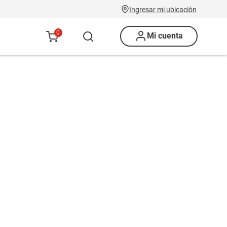
Ingresar mi ubicación
0
Mi cuenta