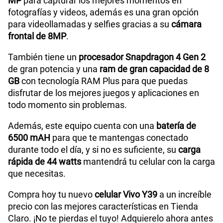
presencia discreta.
Vivo Y39 morado
: Un acabado morado
vibrante, ideal para quienes prefieren un diseño
Capacidad Memoria RAM
8 GB + 8 GB
compacto con fuerza visual y carácter
personal.
GPS
Si
Vivo Y39 Cámara principal de 50 MP
El Vivo Y39 cuenta con una
cámara principal de
50MP
para capturar los mejores detalles de tus
Reconocimiento Facial
Si
fotos en alta resolución, incluso en situaciones de
poca luz como fotos nocturnas.
Lector de Huella
Si
También tiene una
segunda cámara de 2MP
con la
cual podrás tomar fotos de mayor amplitud, ideal
para fotografías grupales y vistas panorámicas para
Purple：165.7*76.3*8.09 mm / Blue：
Dimensión
capturar más detalles de los paisajes.
165.7*76.3*8.19 mm
Además, si te gustan las selfies nítidas y
videollamadas de gran calidad, este celular cuenta
Carga rápida
44 W