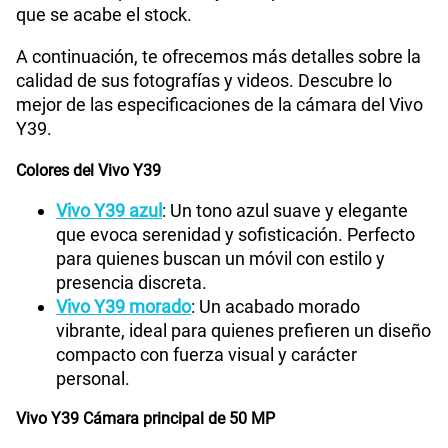
con una
cámara frontal de 8MP
para que puedas
conversar con gran calidad con tus amigos y
familiares.
VoLTE
Si
Ahora te detallaremos las características principales
que posee la pantalla del Vivo Y39.
VoWiFi
Si
Pantalla de 6.68 pulgadas del Vivo Y39
El Vivo Y39 ofrece gran calidad visual con su
pantalla de 6.68 pulgadas
. Disfruta de sus colores
vivos para visualizar tus escenas y animaciones
preferidas.
Con dimensiones de 165.7 mm de largo, 76.3 mm
de ancho y 8.19 mm de grosor, con pantalla de
resolución de 1608 x 720 píxeles
es una de las
mejores opciones para ver fotografías y videos con
una calidad impresionante.