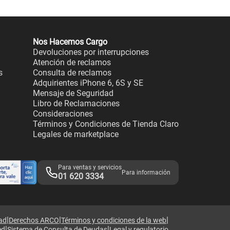
Nos Hacemos Cargo
Devoluciones por interrupciones
Atención de reclamos
s
Consulta de reclamos
Adquirientes iPhone 6, 6S y SE
Mensaje de Seguridad
Libro de Reclamaciones
Consideraciones
Términos y Condiciones de Tienda Claro
Legales de marketplace
Para ventas y servicios
Para información
01 620 3334
|
|
|
dad
Derechos ARCO
Términos y condiciones de la web
|
|
ed
Sistema de Consulta de Deudas
Legal y regulatorio