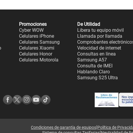
Promociones
De Utilidad
Cyber WOW
Libera tu equipo móvil
Celulares iPhone
Llamada por llamada
Celulares Samsung
Comprobantes electrónico
o
Celulares Xiaomi
Velocidad de internet
Celulares Honor
Consultas en línea
Celulares Motorola
Samsung A57
Consulta de IMEI
Hablando Claro
Samsung S25 Ultra
|
Condiciones de garantía de equipos
Política de Privaci
|
Sistema de consultas Tarifarias
Neutralidad de R