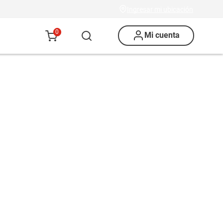
Ingresar mi ubicación
0
Mi cuenta