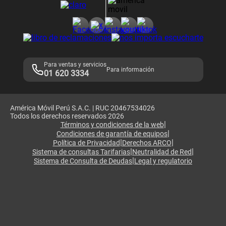
Consulta de reclamos
Consulta de IMEI
Adquirientes iPhone 6, 6S y SE
Hablando Claro
Mensaje de Seguridad
Samsung S25 Ultra
Consideraciones
Términos y Condiciones de Tienda Claro
Libro de Reclamaciones
Legales de marketplace
Para ventas y servicios
Para información
01 620 3334
América Móvil Perú S.A.C. | RUC 20467534026
Todos los derechos reservados 2026
|
Términos y condiciones de la web
|
Condiciones de garantía de equipos
|
|
Política de Privacidad
Derechos ARCO
|
|
Sistema de consultas Tarifarias
Neutralidad de Red
|
Sistema de Consulta de Deudas
Legal y regulatorio