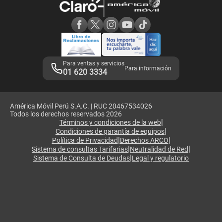
Consulta de reclamos
Consulta de IMEI
Adquirientes iPhone 6, 6S y SE
Hablando Claro
Mensaje de Seguridad
Samsung S25 Ultra
Consideraciones
Términos y Condiciones de Tienda Claro
Libro de Reclamaciones
Legales de marketplace
Para ventas y servicios
Para información
01 620 3334
América Móvil Perú S.A.C. | RUC 20467534026
Todos los derechos reservados 2026
|
Términos y condiciones de la web
|
Condiciones de garantía de equipos
|
|
Política de Privacidad
Derechos ARCO
|
|
Sistema de consultas Tarifarias
Neutralidad de Red
|
Sistema de Consulta de Deudas
Legal y regulatorio