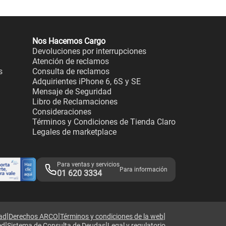
Nos Hacemos Cargo
Devoluciones por interrupciones
Atención de reclamos
s
Consulta de reclamos
Adquirientes iPhone 6, 6S y SE
Mensaje de Seguridad
Libro de Reclamaciones
Consideraciones
Términos y Condiciones de Tienda Claro
Legales de marketplace
Para ventas y servicios
Para información
01 620 3334
|
|
|
dad
Derechos ARCO
Términos y condiciones de la web
|
|
ed
Sistema de Consulta de Deudas
Legal y regulatorio