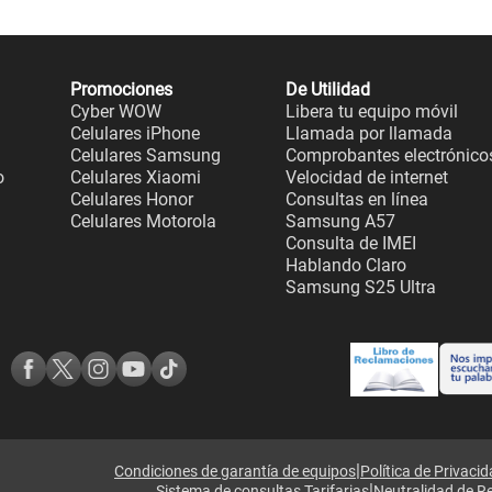
Promociones
De Utilidad
Cyber WOW
Libera tu equipo móvil
Celulares iPhone
Llamada por llamada
Celulares Samsung
Comprobantes electrónico
o
Celulares Xiaomi
Velocidad de internet
Celulares Honor
Consultas en línea
Celulares Motorola
Samsung A57
Consulta de IMEI
Hablando Claro
Samsung S25 Ultra
|
Condiciones de garantía de equipos
Política de Privaci
|
Sistema de consultas Tarifarias
Neutralidad de R