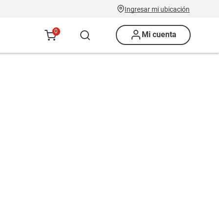
Ingresar mi ubicación
0
Mi cuenta