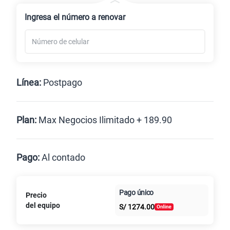
Renovación
Ingresa el número a renovar
Línea:
Postpago
Postpago
Plan:
Max Negocios Ilimitado + 189.90
Max
Max Ilimitado
Pago:
Al contado
Paga en
125GB
en alta velocidad
Pago único
Precio
Al contado
Cuotas Claro
cuotas sin
S/
79.90
del equipo
S/
1274.00
intereses