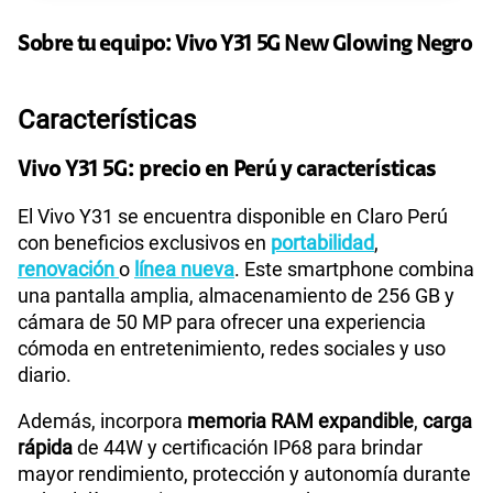
Paga solo
Sobre tu equipo:
Vivo
Y31 5G New Glowing Negro
135GB
en alta velocidad
S/
95.90
Características
Paga solo
Vivo Y31 5G: precio en Perú y características
El Vivo Y31 se encuentra disponible en Claro Perú
160GB
en alta velocidad
S/
109.90
con beneficios exclusivos en
portabilidad
,
renovación
o
línea nueva
. Este smartphone combina
una pantalla amplia, almacenamiento de 256 GB y
Paga solo
cámara de 50 MP para ofrecer una experiencia
cómoda en entretenimiento, redes sociales y uso
110GB
en alta velocidad
diario.
S/
69.90
Además, incorpora
memoria RAM expandible
,
carga
rápida
de 44W y certificación IP68 para brindar
Paga solo
mayor rendimiento, protección y autonomía durante