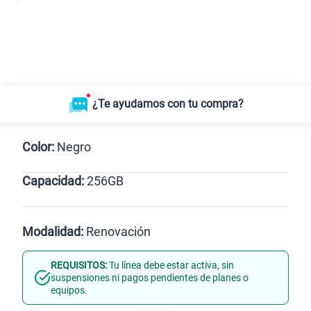
¿Te ayudamos con tu compra?
Color:
Negro
Capacidad:
256GB
Negro
256GB
Modalidad:
Renovación
REQUISITOS:
Tu línea debe estar activa, sin
Línea Nueva
Portabilidad
suspensiones ni pagos pendientes de planes o
equipos.