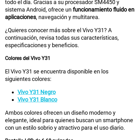
todo el día. Gracias a su procesador SM4450 y
175GB
en alta velocidad
sistema Android, ofrece un
funcionamiento fluido en
S/
159.90
aplicaciones
, navegación y multitarea.
¿Quieres conocer más sobre el Vivo Y31? A
Paga solo
continuación, revisa todas sus características,
especificaciones y beneficios.
185GB
en alta velocidad
S/
189.90
Colores del Vivo Y31
El Vivo Y31 se encuentra disponible en los
Paga solo
siguientes colores:
Vivo Y31 Negro
200GB
en alta velocidad
S/
289.90
Vivo Y31 Blanco
Ambos colores ofrecen un diseño moderno y
Paga solo
elegante, ideal para quienes buscan un smartphone
con un estilo sobrio y atractivo para el uso diario.
Ver menos planes