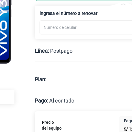
Celular liberado
Ingresa el número a renovar
Línea:
Postpago
Postpago
Prepago
Plan:
Max
Pago:
Al contado
Al contado
Cuotas Cl
Pago
Precio
Paga solo
del equipo
S/
1