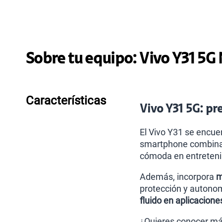
Sobre tu equipo:
Vivo
Y31 5G
Características
Vivo Y31 5G: pre
El Vivo Y31 se encue
smartphone combina 
cómoda en entretenim
Además, incorpora
m
protección y autonom
fluido en aplicacione
¿Quieres conocer más