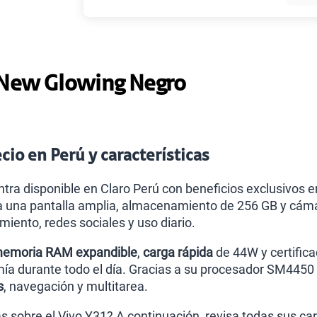
Paga solo
 New Glowing Negro
Ver más pl
cio en Perú y características
ntra disponible en Claro Perú con beneficios exclusivos 
una pantalla amplia, almacenamiento de 256 GB y cámar
iento, redes sociales y uso diario.
emoria RAM expandible
,
carga rápida
de 44W y certifica
ía durante todo el día. Gracias a su procesador SM4450
s
, navegación y multitarea.
 sobre el Vivo Y31? A continuación, revisa todas sus cara