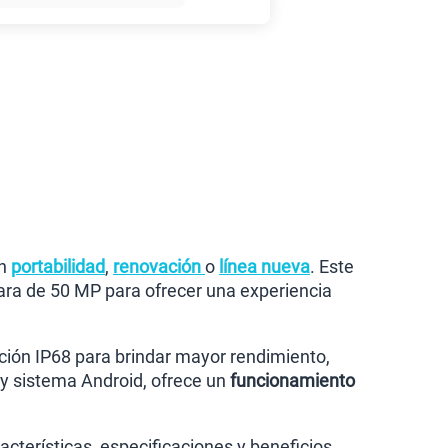
45GB
en alta velocidad
S/
49.90
anes
en
portabilidad
,
renovación
o
línea nueva
. Este
a de 50 MP para ofrecer una experiencia
ción IP68 para brindar mayor rendimiento,
 y sistema Android, ofrece un
funcionamiento
cterísticas, especificaciones y beneficios.