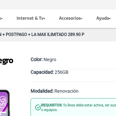
s
Internet & Tv
Accesorios
Ayuda
+ POSTPAGO + LA MAX ILIMITADO 289.90 P
Color:
Negro
egro
Capacidad:
256GB
Negro
256GB
Modalidad:
Renovación
REQUISITOS:
Tu línea debe estar activa, sin s
Línea Nueva
Portabilidad
o equipos.