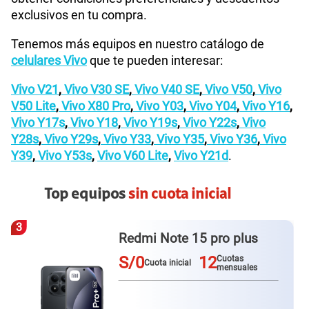
exclusivos en tu compra.
Tenemos más equipos en nuestro catálogo de
celulares Vivo
que te pueden interesar:
Vivo V21
,
Vivo V30 SE
,
Vivo V40 SE
,
Vivo V50
,
Vivo
V50 Lite
,
Vivo X80 Pro
,
Vivo Y03
,
Vivo Y04
,
Vivo Y16
,
Vivo Y17s
,
Vivo Y18
,
Vivo Y19s
,
Vivo Y22s
,
Vivo
Y28s
,
Vivo Y29s
,
Vivo Y33
,
Vivo Y35
,
Vivo Y36
,
Vivo
Y39
,
Vivo Y53s
,
Vivo V60 Lite
,
Vivo Y21d
.
Top equipos
sin cuota inicial
3
Redmi Note 15 pro plus
S/0
12
Cuotas
Cuota inicial
mensuales