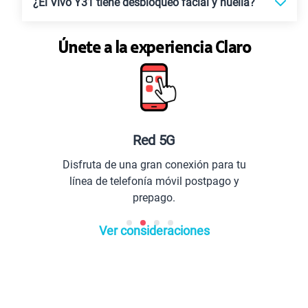
¿El Vivo Y31 tiene desbloqueo facial y huella?
Únete a la experiencia Claro
Red 5G
Disfruta de una gran conexión para tu
Co
línea de telefonía móvil postpago y
prepago.
Ver consideraciones