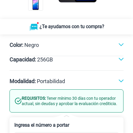
¿Te ayudamos con tu compra?
Color:
Negro
Capacidad:
256GB
Negro
256GB
Modalidad:
Portabilidad
REQUISITOS:
Tener mínimo 30 días con tu operador
Línea Nueva
Portabilidad
actual, sin deudas y aprobar la evaluación crediticia.
Renovación
Ingresa el número a portar