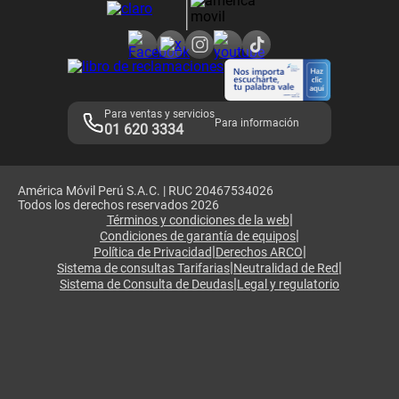
Consulta de reclamos
Consulta de IMEI
Adquirientes iPhone 6, 6S y SE
Hablando Claro
Mensaje de Seguridad
Samsung S25 Ultra
Consideraciones
Términos y Condiciones de Tienda Claro
Libro de Reclamaciones
Legales de marketplace
Para ventas y servicios
Para información
01 620 3334
América Móvil Perú S.A.C. | RUC 20467534026
Todos los derechos reservados 2026
|
Términos y condiciones de la web
|
Condiciones de garantía de equipos
|
|
Política de Privacidad
Derechos ARCO
|
|
Sistema de consultas Tarifarias
Neutralidad de Red
|
Sistema de Consulta de Deudas
Legal y regulatorio