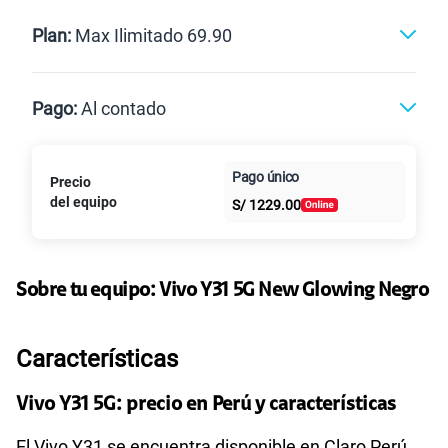
Renovación
Celular liberado
Postpago
Prepago
Plan:
Max Ilimitado 69.90
Max
Max Ilimitado
Pago:
Al contado
Paga en
125GB
en alta velocidad
Pago único
Precio
Al contado
Cuotas Claro
cuotas sin
S/
79.90
Paga solo
del equipo
S/
1229.00
intereses
155 GB
en alta velocidad
S/
95.90
Paga solo
Sobre tu equipo:
Vivo
Y31 5G New Glowing Negro
Ver más planes
Características
Vivo Y31 5G: precio en Perú y características
El Vivo Y31 se encuentra disponible en Claro Perú