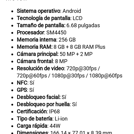
Sistema operativo
: Android
Tecnología de pantalla
: LCD
Tamaño de pantalla:
6.68 pulgadas
Procesador
: SM4450
Memoria interna
: 256 GB
Memoria RAM:
8 GB + 8 GB RAM Plus
Cámara principal:
50 MP + 2 MP
Cámara frontal
: 8 MP
Resolución de video
: 720p@30fps /
720p@60fps / 1080p@30fps / 1080p@60fps
NFC
: Sí
GPS
: Sí
Desbloqueo facial:
Sí
Desbloqueo por huella
: Sí
Certificación
: IP68
Tipo de batería
: Li-ion
Carga rápida
: 44W
Dimensiones
: 166.14 × 77.01 × 8.39 mm