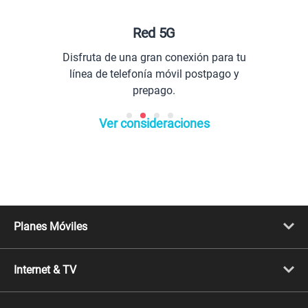
Red 5G
Disfruta de una gran conexión para tu
línea de telefonía móvil postpago y
prepago.
Ver consideraciones
Planes Móviles
Portabilidad
Línea Nueva
Internet & TV
Línea Adicional
Planes ilimitados
Internet Fibra Óptica
Prepago Chévere