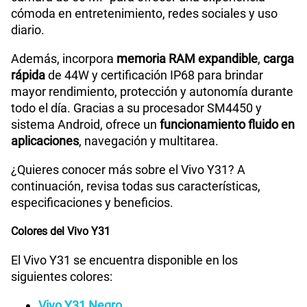
cómoda en entretenimiento, redes sociales y uso
160GB
en alta velocidad
diario.
S/
109.90
Además, incorpora
memoria RAM expandible
,
carga
rápida
de 44W y certificación IP68 para brindar
Paga solo
mayor rendimiento, protección y autonomía durante
todo el día. Gracias a su procesador SM4450 y
175GB
en alta velocidad
sistema Android, ofrece un
funcionamiento fluido en
S/
159.90
aplicaciones
, navegación y multitarea.
¿Quieres conocer más sobre el Vivo Y31? A
Paga solo
continuación, revisa todas sus características,
especificaciones y beneficios.
185GB
en alta velocidad
S/
189.90
Colores del Vivo Y31
El Vivo Y31 se encuentra disponible en los
Paga solo
siguientes colores:
Vivo Y31 Negro
200GB
en alta velocidad