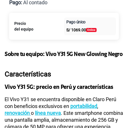
Pago:
Al contado
Paga en
125GB
en alta velocidad
Pago único
Precio
Al contado
Cuotas Claro
cuotas sin
S/
79.90
del equipo
S/
1069.00
intereses
Paga solo
Sobre tu equipo:
Vivo
Y31 5G New Glowing Negro
155 GB
en alta velocidad
S/
95.90
Características
Paga solo
Vivo Y31 5G: precio en Perú y características
El Vivo Y31 se encuentra disponible en Claro Perú
110GB
en alta velocidad
S/
69.90
con beneficios exclusivos en
portabilidad
,
renovación
o
línea nueva
. Este smartphone combina
una pantalla amplia, almacenamiento de 256 GB y
Paga solo
cámara de 50 MP para ofrecer una experiencia