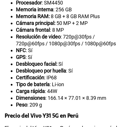
Procesador
: SM4450
Memoria interna
: 256 GB
Memoria RAM:
8 GB + 8 GB RAM Plus
Cámara principal:
50 MP + 2 MP
Cámara frontal
: 8 MP
Resolución de video
: 720p@30fps /
720p@60fps / 1080p@30fps / 1080p@60fps
NFC
: Sí
GPS
: Sí
Desbloqueo facial:
Sí
Desbloqueo por huella
: Sí
Certificación
: IP68
Tipo de batería
: Li-ion
Carga rápida
: 44W
Dimensiones
: 166.14 × 77.01 × 8.39 mm
Peso
: 209 g
Precio del Vivo Y31 5G en Perú