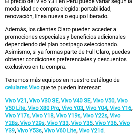
El precio del Vivo Y31 en Perú puede variar según la
modalidad de compra elegida: portabilidad,
renovación, línea nueva o equipo liberado.
Además, los clientes Claro pueden acceder a
promociones especiales y beneficios adicionales
dependiendo del plan postpago seleccionado.
Asimismo, si ya formas parte de Full Claro, puedes
obtener condiciones preferenciales y descuentos
exclusivos en tu compra.
Tenemos más equipos en nuestro catálogo de
celulares Vivo
que te pueden interesar:
Vivo V21
,
Vivo V30 SE
,
Vivo V40 SE
,
Vivo V50
,
Vivo
V50 Lite
,
Vivo X80 Pro
,
Vivo Y03
,
Vivo Y04
,
Vivo Y16
,
Vivo Y17s
,
Vivo Y18
,
Vivo Y19s
,
Vivo Y22s
,
Vivo
Y28s
,
Vivo Y29s
,
Vivo Y33
,
Vivo Y35
,
Vivo Y36
,
Vivo
Y39
,
Vivo Y53s
,
Vivo V60 Lite
,
Vivo Y21d
.