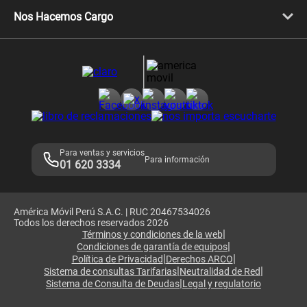
Libera tu equipo móvil
Celulares Honor
Llamada por llamada
Celulares Motorola
Nos Hacemos Cargo
Comprobantes electrónicos
Velocidad de internet
Devoluciones por interrupciones
Consultas en línea
Atención de reclamos
Samsung A57
Consulta de reclamos
Consulta de IMEI
Adquirientes iPhone 6, 6S y SE
Hablando Claro
Mensaje de Seguridad
Samsung S25 Ultra
Consideraciones
Términos y Condiciones de Tienda Claro
Libro de Reclamaciones
Legales de marketplace
Para ventas y servicios
Para información
01 620 3334
América Móvil Perú S.A.C. | RUC 20467534026
Todos los derechos reservados 2026
|
Términos y condiciones de la web
|
Condiciones de garantía de equipos
|
|
Política de Privacidad
Derechos ARCO
|
|
Sistema de consultas Tarifarias
Neutralidad de Red
|
Sistema de Consulta de Deudas
Legal y regulatorio