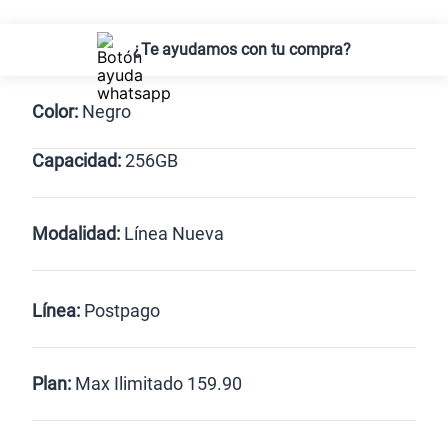
¿Te ayudamos con tu compra?
Color:
Negro
Capacidad:
256GB
Negro
256GB
Modalidad:
Línea Nueva
Línea Nueva
Portabilidad
Línea:
Postpago
Renovación
Celular liberado
Postpago
Prepago
Plan:
Max Ilimitado 159.90
Max
Max Ilimitado