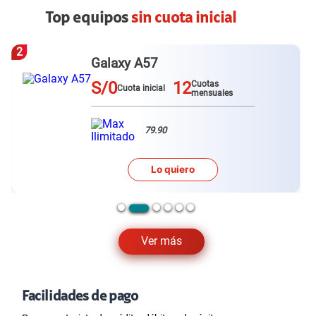
Top equipos
sin cuota inicial
3
Redmi Note 15 pro plus
S/0
12
Cuotas
Cuota inicial
mensuales
79.90
Lo quiero
Ver más
Facilidades de pago