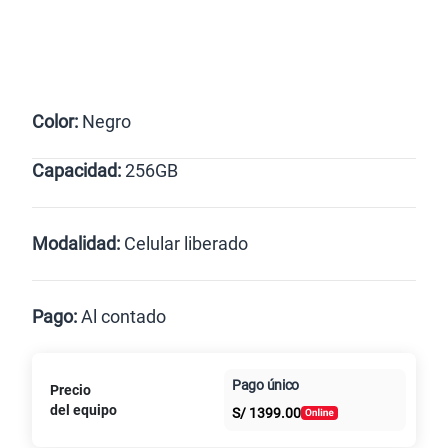
Color:
Negro
Capacidad:
256GB
Negro
256GB
Modalidad:
Celular liberado
Línea Nueva
Portabilidad
Pago:
Al contado
Renovación
Celular liberado
Paga en
Pago único
Precio
Al contado
Cuotas Claro
cuotas sin
del equipo
S/
1399.00
intereses