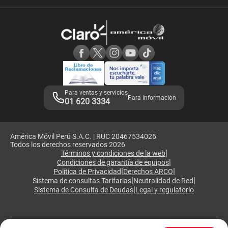
Velocidad de internet
Devoluciones por interrupciones
Consultas en línea
Atención de reclamos
Samsung A57
Consulta de reclamos
Consulta de IMEI
Adquirientes iPhone 6, 6S y SE
Hablando Claro
Mensaje de Seguridad
Samsung S25 Ultra
Consideraciones
Términos y Condiciones de Tienda Claro
Libro de Reclamaciones
Legales de marketplace
Para ventas y servicios
Para información
01 620 3334
América Móvil Perú S.A.C. | RUC 20467534026
Todos los derechos reservados 2026
|
Términos y condiciones de la web
|
Condiciones de garantía de equipos
|
|
Política de Privacidad
Derechos ARCO
|
|
Sistema de consultas Tarifarias
Neutralidad de Red
|
Sistema de Consulta de Deudas
Legal y regulatorio