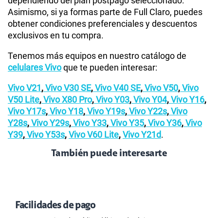
dependiendo del plan postpago seleccionado.
Asimismo, si ya formas parte de Full Claro, puedes
obtener condiciones preferenciales y descuentos
exclusivos en tu compra.
Tenemos más equipos en nuestro catálogo de
celulares Vivo
que te pueden interesar:
Vivo V21
,
Vivo V30 SE
,
Vivo V40 SE
,
Vivo V50
,
Vivo
V50 Lite
,
Vivo X80 Pro
,
Vivo Y03
,
Vivo Y04
,
Vivo Y16
,
Vivo Y17s
,
Vivo Y18
,
Vivo Y19s
,
Vivo Y22s
,
Vivo
Y28s
,
Vivo Y29s
,
Vivo Y33
,
Vivo Y35
,
Vivo Y36
,
Vivo
Y39
,
Vivo Y53s
,
Vivo V60 Lite
,
Vivo Y21d
.
También puede interesarte
Facilidades de pago