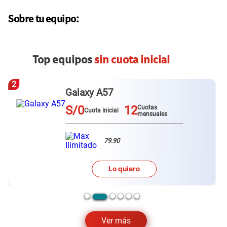
Sobre tu equipo:
Top equipos
sin cuota inicial
2
Galaxy A57
S/0
12
Cuotas
Cuota inicial
mensuales
79.90
Lo quiero
Ver más