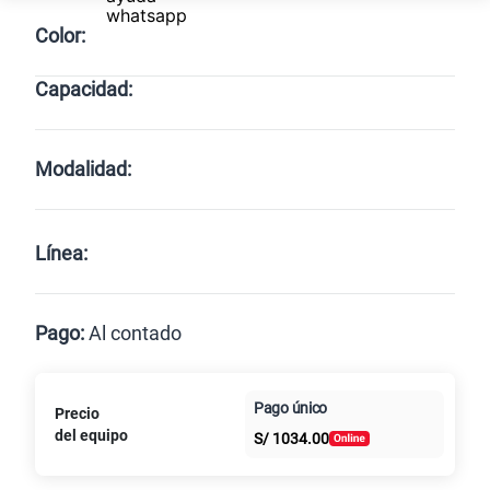
Color:
Capacidad:
Cargando memorias disponibles
Modalidad:
Línea:
Pago:
Al contado
Paga en
Pago único
Precio
Al contado
Cuotas Claro
cuotas sin
del equipo
S/
1034.00
intereses