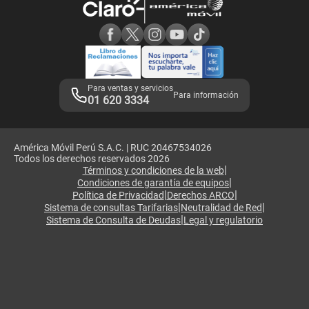
Consulta de reclamos
Consulta de IMEI
Adquirientes iPhone 6, 6S y SE
Hablando Claro
Mensaje de Seguridad
Samsung S25 Ultra
Consideraciones
Términos y Condiciones de Tienda Claro
Libro de Reclamaciones
Legales de marketplace
Para ventas y servicios
Para información
01 620 3334
América Móvil Perú S.A.C. | RUC 20467534026
Todos los derechos reservados 2026
|
Términos y condiciones de la web
|
Condiciones de garantía de equipos
|
|
Política de Privacidad
Derechos ARCO
|
|
Sistema de consultas Tarifarias
Neutralidad de Red
|
Sistema de Consulta de Deudas
Legal y regulatorio