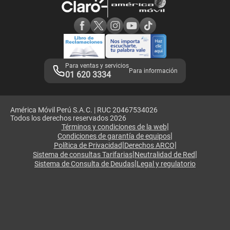
Consulta de reclamos
Consulta de IMEI
Adquirientes iPhone 6, 6S y SE
Hablando Claro
Mensaje de Seguridad
Samsung S25 Ultra
Consideraciones
Términos y Condiciones de Tienda Claro
Libro de Reclamaciones
Legales de marketplace
Para ventas y servicios
Para información
01 620 3334
América Móvil Perú S.A.C. | RUC 20467534026
Todos los derechos reservados 2026
|
Términos y condiciones de la web
|
Condiciones de garantía de equipos
|
|
Política de Privacidad
Derechos ARCO
|
|
Sistema de consultas Tarifarias
Neutralidad de Red
|
Sistema de Consulta de Deudas
Legal y regulatorio