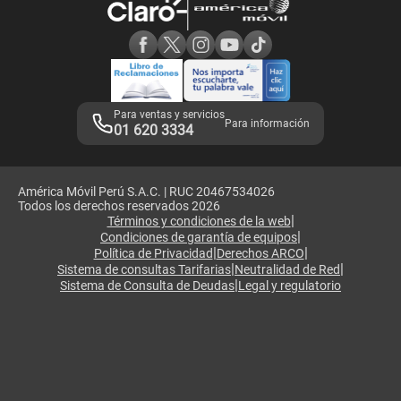
Consulta de reclamos
Consulta de IMEI
Adquirientes iPhone 6, 6S y SE
Hablando Claro
Mensaje de Seguridad
Samsung S25 Ultra
Consideraciones
Términos y Condiciones de Tienda Claro
Libro de Reclamaciones
Legales de marketplace
Para ventas y servicios
Para información
01 620 3334
América Móvil Perú S.A.C. | RUC 20467534026
Todos los derechos reservados 2026
|
Términos y condiciones de la web
|
Condiciones de garantía de equipos
|
|
Política de Privacidad
Derechos ARCO
|
|
Sistema de consultas Tarifarias
Neutralidad de Red
|
Sistema de Consulta de Deudas
Legal y regulatorio