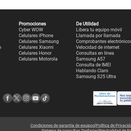
Promociones
De Utilidad
Cyber WOW
Libera tu equipo móvil
Celulares iPhone
Llamada por llamada
Celulares Samsung
Comprobantes electrónico
o
Celulares Xiaomi
Velocidad de internet
Celulares Honor
Consultas en línea
Celulares Motorola
Samsung A57
Consulta de IMEI
Hablando Claro
Samsung S25 Ultra
|
Condiciones de garantía de equipos
Política de Privaci
|
Sistema de consultas Tarifarias
Neutralidad de R