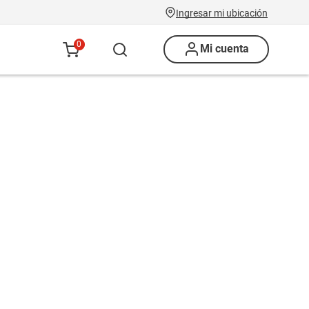
Ingresar mi ubicación
0
Mi cuenta