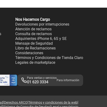
Nos Hacemos Cargo
Devoluciones por interrupciones
Atención de reclamos
s
Consulta de reclamos
Adquirientes iPhone 6, 6S y SE
Mensaje de Seguridad
Libro de Reclamaciones
Consideraciones
Términos y Condiciones de Tienda Claro
Legales de marketplace
Para ventas y servicios
Para información
01 620 3334
|
|
|
dad
Derechos ARCO
Términos y condiciones de la web
|
|
ed
Sistema de Consulta de Deudas
Legal y regulatorio