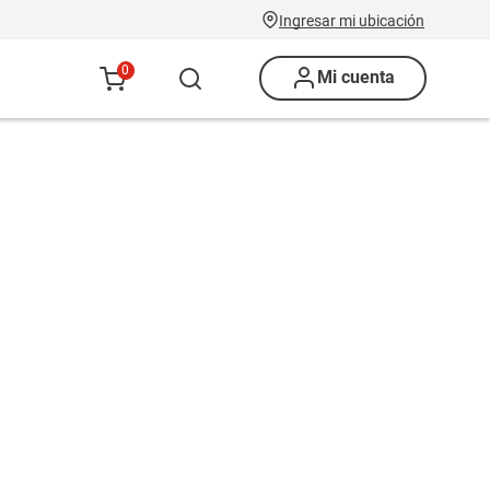
Ingresar mi ubicación
0
Mi cuenta