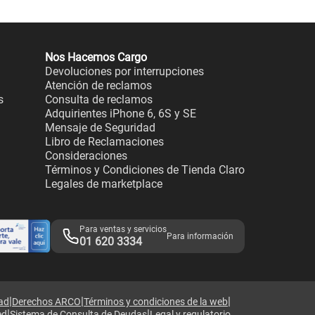
Nos Hacemos Cargo
Devoluciones por interrupciones
Atención de reclamos
s
Consulta de reclamos
Adquirientes iPhone 6, 6S y SE
Mensaje de Seguridad
Libro de Reclamaciones
Consideraciones
Términos y Condiciones de Tienda Claro
Legales de marketplace
Para ventas y servicios
Para información
01 620 3334
|
|
|
dad
Derechos ARCO
Términos y condiciones de la web
|
|
ed
Sistema de Consulta de Deudas
Legal y regulatorio