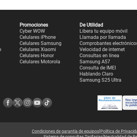
Promociones
De Utilidad
Cyber WOW
Libera tu equipo móvil
Celulares iPhone
Llamada por llamada
Celulares Samsung
Comprobantes electrónico
o
Celulares Xiaomi
Velocidad de internet
Celulares Honor
Consultas en línea
Celulares Motorola
Samsung A57
Consulta de IMEI
Hablando Claro
Samsung S25 Ultra
|
Condiciones de garantía de equipos
Política de Privaci
|
Sistema de consultas Tarifarias
Neutralidad de R