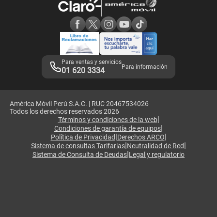
Consulta de reclamos
Consulta de IMEI
Adquirientes iPhone 6, 6S y SE
Hablando Claro
Mensaje de Seguridad
Samsung S25 Ultra
Consideraciones
Términos y Condiciones de Tienda Claro
Libro de Reclamaciones
Legales de marketplace
Para ventas y servicios
Para información
01 620 3334
América Móvil Perú S.A.C. | RUC 20467534026
Todos los derechos reservados 2026
|
Términos y condiciones de la web
|
Condiciones de garantía de equipos
|
|
Política de Privacidad
Derechos ARCO
|
|
Sistema de consultas Tarifarias
Neutralidad de Red
|
Sistema de Consulta de Deudas
Legal y regulatorio