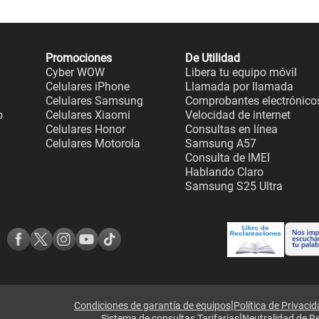
Promociones
De Utilidad
Cyber WOW
Libera tu equipo móvil
Celulares iPhone
Llamada por llamada
Celulares Samsung
Comprobantes electrónico
o
Celulares Xiaomi
Velocidad de internet
Celulares Honor
Consultas en línea
Celulares Motorola
Samsung A57
Consulta de IMEI
Hablando Claro
Samsung S25 Ultra
|
Condiciones de garantía de equipos
Política de Privaci
|
Sistema de consultas Tarifarias
Neutralidad de R