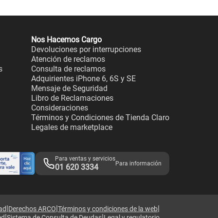
Nos Hacemos Cargo
Devoluciones por interrupciones
Atención de reclamos
s
Consulta de reclamos
Adquirientes iPhone 6, 6S y SE
Mensaje de Seguridad
Libro de Reclamaciones
Consideraciones
Términos y Condiciones de Tienda Claro
Legales de marketplace
Para ventas y servicios
Para información
01 620 3334
|
|
|
dad
Derechos ARCO
Términos y condiciones de la web
|
|
ed
Sistema de Consulta de Deudas
Legal y regulatorio