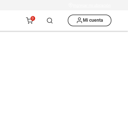
Ingresar mi ubicación
0
Mi cuenta