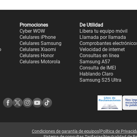
Promociones
De Utilidad
Cyber WOW
Libera tu equipo móvil
Celulares iPhone
Llamada por llamada
Celulares Samsung
Comprobantes electrónico
o
Celulares Xiaomi
Velocidad de internet
Celulares Honor
Consultas en línea
Celulares Motorola
Samsung A57
Consulta de IMEI
Hablando Claro
Samsung S25 Ultra
|
Condiciones de garantía de equipos
Política de Privaci
|
Sistema de consultas Tarifarias
Neutralidad de R