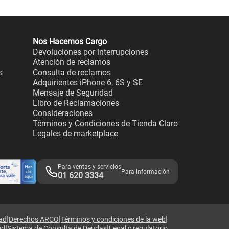
Nos Hacemos Cargo
Devoluciones por interrupciones
Atención de reclamos
s
Consulta de reclamos
Adquirientes iPhone 6, 6S y SE
Mensaje de Seguridad
Libro de Reclamaciones
Consideraciones
Términos y Condiciones de Tienda Claro
Legales de marketplace
Para ventas y servicios
Para información
01 620 3334
|
|
|
dad
Derechos ARCO
Términos y condiciones de la web
|
|
ed
Sistema de Consulta de Deudas
Legal y regulatorio