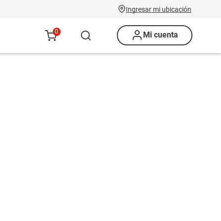
Ingresar mi ubicación
0
Mi cuenta