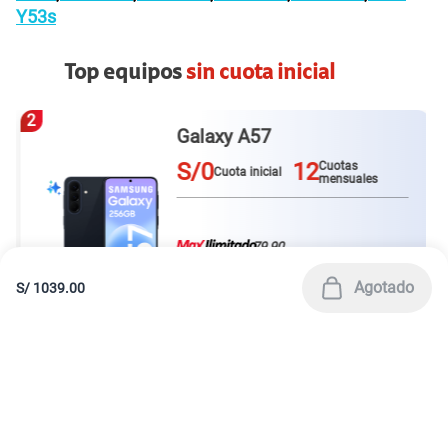
Para ventas y servicios
Para información
01 620 3334
América Móvil Perú S.A.C. | RUC 20467534026
Todos los derechos reservados 2026
|
Términos y condiciones de la web
|
Condiciones de garantía de equipos
|
|
Política de Privacidad
Derechos ARCO
|
|
Sistema de consultas Tarifarias
Neutralidad de Red
|
Sistema de Consulta de Deudas
Legal y regulatorio