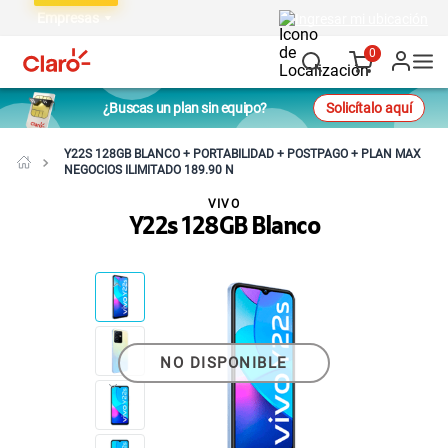
Empresas
Ingresar mi ubicación
0