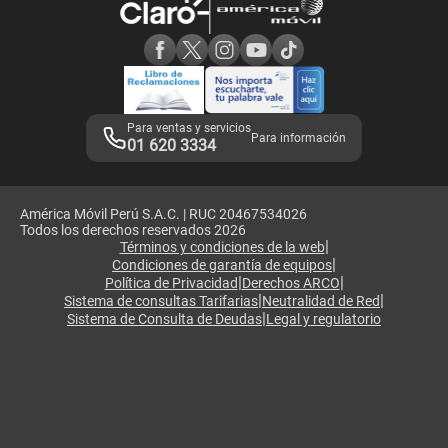
Consulta de reclamos
Consulta de IMEI
Adquirientes iPhone 6, 6S y SE
Hablando Claro
Mensaje de Seguridad
Samsung S25 Ultra
Consideraciones
Términos y Condiciones de Tienda Claro
Libro de Reclamaciones
Legales de marketplace
Para ventas y servicios
Para información
01 620 3334
América Móvil Perú S.A.C. | RUC 20467534026
Todos los derechos reservados 2026
|
Términos y condiciones de la web
|
Condiciones de garantía de equipos
|
|
Política de Privacidad
Derechos ARCO
|
|
Sistema de consultas Tarifarias
Neutralidad de Red
|
Sistema de Consulta de Deudas
Legal y regulatorio