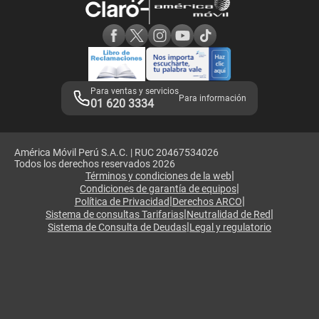
Consulta de reclamos
Consulta de IMEI
Adquirientes iPhone 6, 6S y SE
Hablando Claro
Mensaje de Seguridad
Samsung S25 Ultra
Consideraciones
Términos y Condiciones de Tienda Claro
Libro de Reclamaciones
Legales de marketplace
Para ventas y servicios
Para información
01 620 3334
América Móvil Perú S.A.C. | RUC 20467534026
Todos los derechos reservados 2026
|
Términos y condiciones de la web
|
Condiciones de garantía de equipos
|
|
Política de Privacidad
Derechos ARCO
|
|
Sistema de consultas Tarifarias
Neutralidad de Red
|
Sistema de Consulta de Deudas
Legal y regulatorio