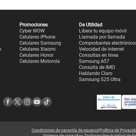
Promociones
De Utilidad
Cyber WOW
Libera tu equipo móvil
Celulares iPhone
Llamada por llamada
Celulares Samsung
Comprobantes electrónico
o
Celulares Xiaomi
Velocidad de internet
Celulares Honor
Consultas en línea
Celulares Motorola
Samsung A57
Consulta de IMEI
Hablando Claro
Samsung S25 Ultra
|
Condiciones de garantía de equipos
Política de Privaci
|
Sistema de consultas Tarifarias
Neutralidad de R