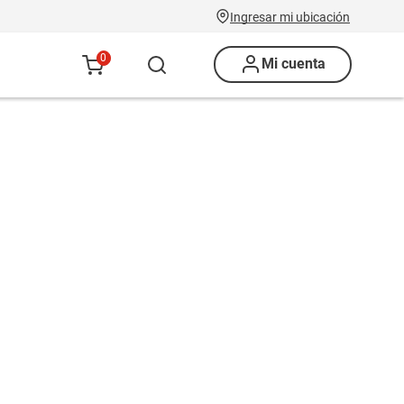
Ingresar mi ubicación
0
Mi cuenta