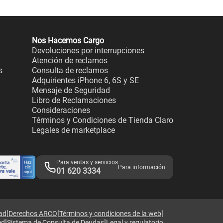
Nos Hacemos Cargo
Devoluciones por interrupciones
Atención de reclamos
s
Consulta de reclamos
Adquirientes iPhone 6, 6S y SE
Mensaje de Seguridad
Libro de Reclamaciones
Consideraciones
Términos y Condiciones de Tienda Claro
Legales de marketplace
Para ventas y servicios
Para información
01 620 3334
|
|
|
dad
Derechos ARCO
Términos y condiciones de la web
|
|
ed
Sistema de Consulta de Deudas
Legal y regulatorio